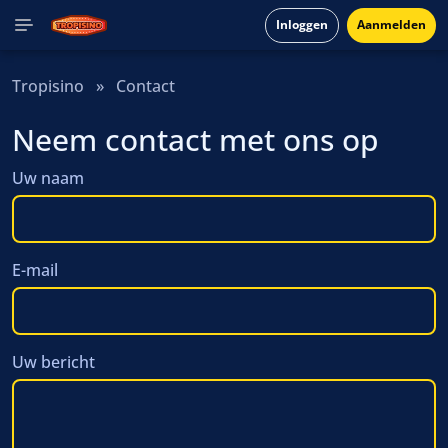
Inloggen
Aanmelden
Tropisino
»
Contact
Neem contact met ons op
Uw naam
E-mail
Uw bericht